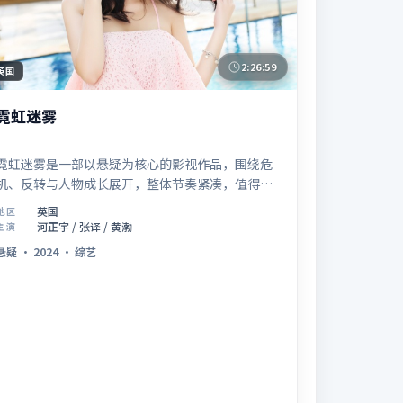
2:26:59
英国
霓虹迷雾
霓虹迷雾是一部以悬疑为核心的影视作品，围绕危
机、反转与人物成长展开，整体节奏紧凑，值得推
荐观看。
英国
地区
河正宇 / 张译 / 黄渤
主演
悬疑
·
2024
·
综艺