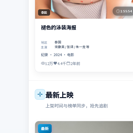
1:55:54
泰国
褪色的泳装海报
泰国
地区
宋康昊 / 张译 / 朱一龙 等
主演
纪录
·
2024
·
电影
12万
4.4千
2年前
最新上映
上架时间与榜单同步，抢先追剧
最新