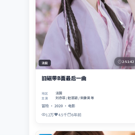
2:51:42
法国
旧磁带B面最后一曲
法国
地区
刘亦菲 / 赵丽颖 / 宋康昊 等
主演
冒险
·
2020
·
电影
12万
4.5千
6年前