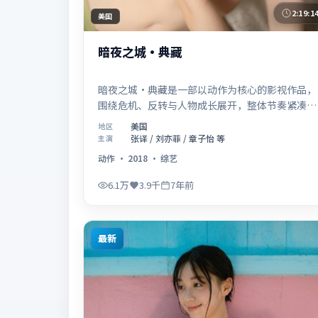
2:19:1
美国
暗夜之城·典藏
暗夜之城·典藏是一部以动作为核心的影视作品，
围绕危机、反转与人物成长展开，整体节奏紧凑，
值得推荐观看。
美国
地区
张译 / 刘亦菲 / 章子怡 等
主演
动作
·
2018
·
综艺
6.1万
3.9千
7年前
最新