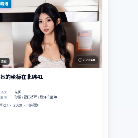
精选
2:29:40
法国
她的坐标在北纬41
法国
地区
孙俪 / 菅田将晖 / 易烊千玺 等
主演
科幻
·
2020
·
电视剧