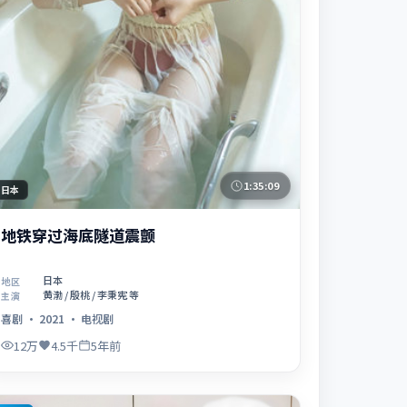
1:35:09
日本
地铁穿过海底隧道震颤
日本
地区
黄渤 / 殷桃 / 李秉宪 等
主演
喜剧
·
2021
·
电视剧
12万
4.5千
5年前