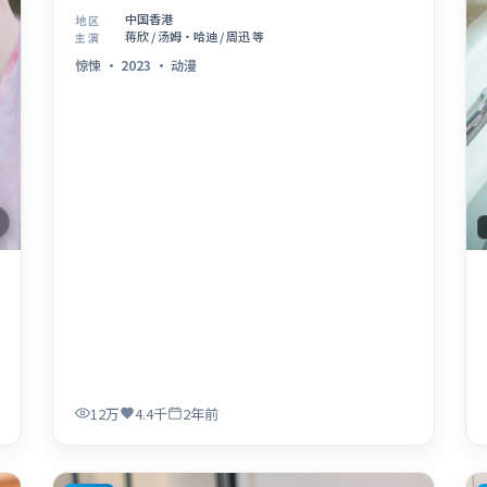
中国香港
地区
蒋欣 / 汤姆·哈迪 / 周迅 等
主演
惊悚
·
2023
·
动漫
12万
4.4千
2年前