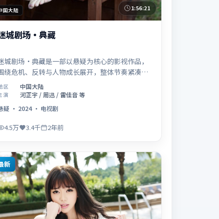
1:56:21
中国大陆
迷城剧场·典藏
迷城剧场·典藏是一部以悬疑为核心的影视作品，
围绕危机、反转与人物成长展开，整体节奏紧凑，
值得推荐观看。
中国大陆
地区
河正宇 / 周迅 / 雷佳音 等
主演
悬疑
·
2024
·
电视剧
4.5万
3.4千
2年前
最新