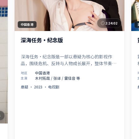
2:24:02
中国香港
深海任务·纪念版
深海任务·纪念版是一部以悬疑为核心的影视作
品，围绕危机、反转与人物成长展开，整体节奏紧
凑，值得推荐观看。
中国香港
地区
木村拓哉 / 张译 / 雷佳音 等
主演
悬疑
·
2023
·
电视剧
3