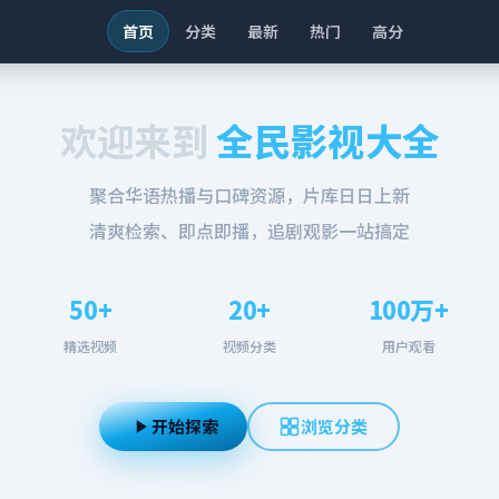
首页
分类
最新
热门
高分
欢迎来到
全民影视大全
聚合华语热播与口碑资源，片库日日上新
清爽检索、即点即播，追剧观影一站搞定
50+
20+
100万+
精选视频
视频分类
用户观看
开始探索
浏览分类