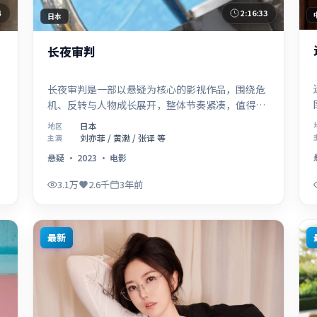
4
2:16:33
日本
长夜审判
长夜审判是一部以悬疑为核心的影视作品，围绕危
机、反转与人物成长展开，整体节奏紧凑，值得推
荐观看。
日本
地区
刘亦菲 / 黄渤 / 张译 等
主演
悬疑
·
2023
·
电影
3.1万
2.6千
3年前
最新