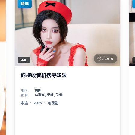
精选
2:05:45
英国
阁楼收音机搜寻短波
英国
地区
李秉宪 / 汤唯 / 孙俪
主演
家庭
·
2025
·
电视剧